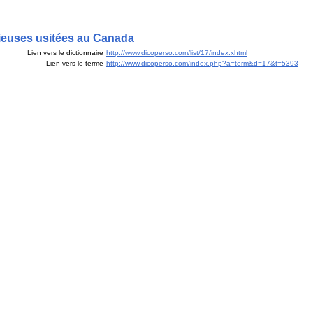
cieuses usitées au Canada
Lien vers le dictionnaire
http://www.dicoperso.com/list/17/index.xhtml
Lien vers le terme
http://www.dicoperso.com/index.php?a=term&d=17&t=5393