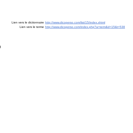
Lien vers le dictionnaire
http://www.dicoperso.com/list/15/index.xhtml
Lien vers le terme
http://www.dicoperso.com/index.php?a=term&d=15&t=538
)