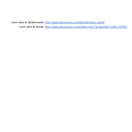
Lien vers le dictionnaire
http://www.dicoperso.com/list/19/index.xhtml
Lien vers le terme
http://www.dicoperso.com/index.php?a=term&d=19&t=34567