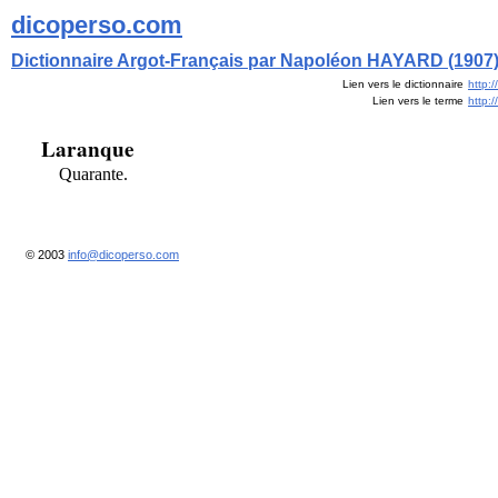
dicoperso.com
Dictionnaire Argot-Français par Napoléon HAYARD (1907
Lien vers le dictionnaire
http:
Lien vers le terme
http:
Laranque
Quarante.
© 2003
info@dicoperso.com