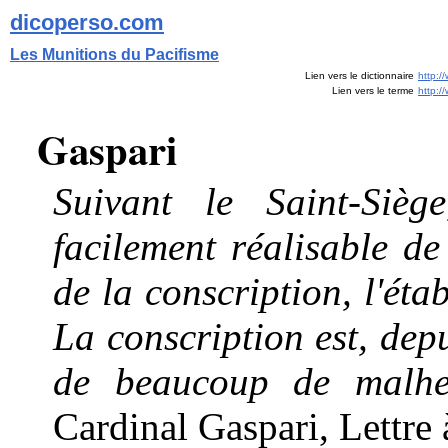
dicoperso.com
Les Munitions du Pacifisme
Lien vers le dictionnaire
http:/
Lien vers le terme
http:
Gaspari
Suivant le Saint-Sièg
facilement réalisable de 
de la conscription, l'éta
La conscription est, depu
de beaucoup de malheu
Cardinal Gaspari, Lettre 