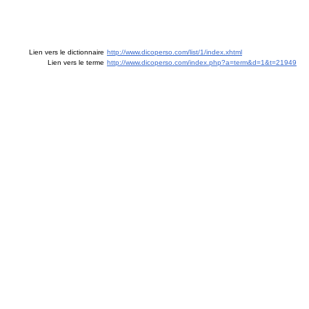
Lien vers le dictionnaire
http://www.dicoperso.com/list/1/index.xhtml
Lien vers le terme
http://www.dicoperso.com/index.php?a=term&d=1&t=21949