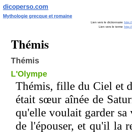
dicoperso.com
Mythologie grecque et romaine
Lien vers le dictionnaire
http:
Lien vers le terme
http:
Thémis
Thémis
L'Olympe
Thémis, fille du Ciel et 
était sœur aînée de Satur
qu'elle voulait garder sa 
de l'épouser, et qu'il la r