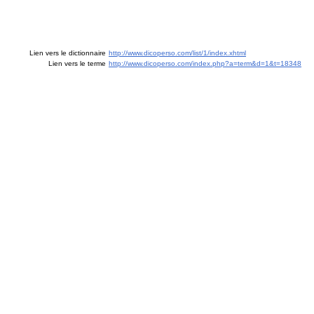
Lien vers le dictionnaire
http://www.dicoperso.com/list/1/index.xhtml
Lien vers le terme
http://www.dicoperso.com/index.php?a=term&d=1&t=18348