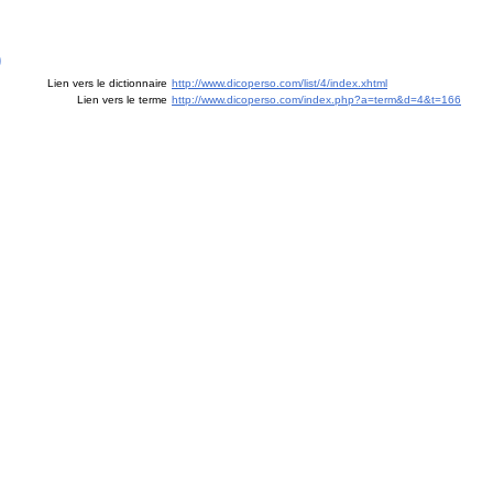
)
Lien vers le dictionnaire
http://www.dicoperso.com/list/4/index.xhtml
Lien vers le terme
http://www.dicoperso.com/index.php?a=term&d=4&t=166