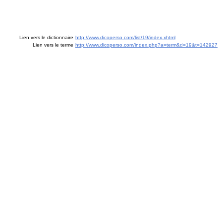
Lien vers le dictionnaire
http://www.dicoperso.com/list/19/index.xhtml
Lien vers le terme
http://www.dicoperso.com/index.php?a=term&d=19&t=142927