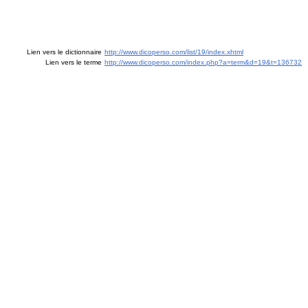
Lien vers le dictionnaire
http://www.dicoperso.com/list/19/index.xhtml
Lien vers le terme
http://www.dicoperso.com/index.php?a=term&d=19&t=136732