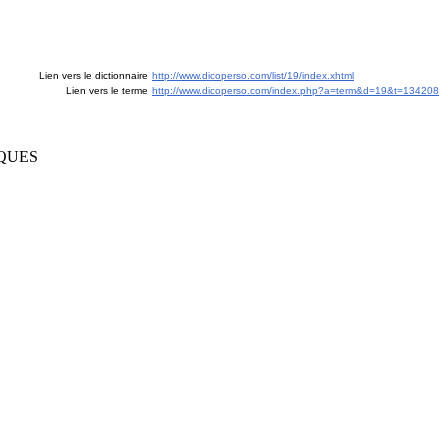
Lien vers le dictionnaire
http://www.dicoperso.com/list/19/index.xhtml
Lien vers le terme
http://www.dicoperso.com/index.php?a=term&d=19&t=134208
IQUES