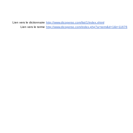
Lien vers le dictionnaire
http://www.dicoperso.com/list/1/index.xhtml
Lien vers le terme
http://www.dicoperso.com/index.php?a=term&d=1&t=11676