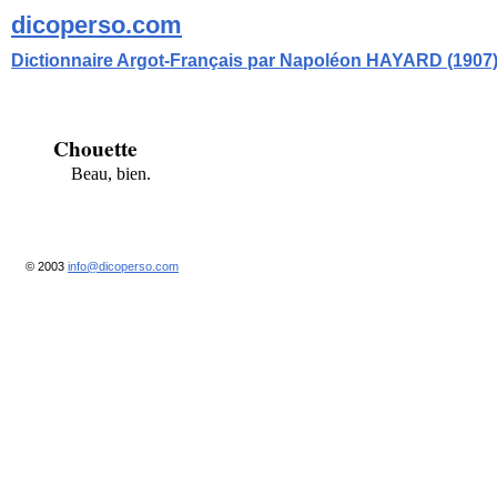
dicoperso.com
Dictionnaire Argot-Français par Napoléon HAYARD (1907
Chouette
Beau, bien.
© 2003
info@dicoperso.com