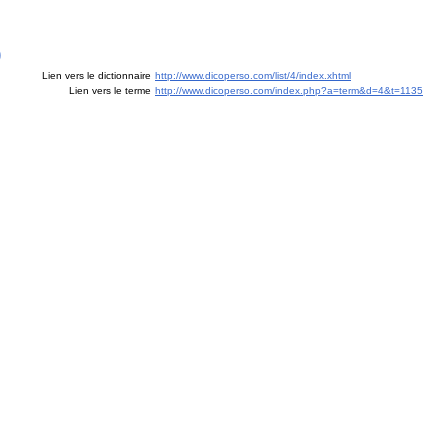
)
Lien vers le dictionnaire
http://www.dicoperso.com/list/4/index.xhtml
Lien vers le terme
http://www.dicoperso.com/index.php?a=term&d=4&t=1135