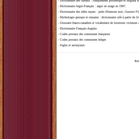
-
Dictionnaire des curieux
: complément pittoresque et original de
-
Dictionnaire Argot-Français
: argot en usage en 1907.
-
Dictionnaire des idées reçues
:
perle d'humour noir, Gustave Fla
-
Mythologie grecque et romaine
: dictionnaire créé à partir du 
-
Glossaire franco-canadien et vocabulaire de locutions vicieuses
-
Dictionnaire Français-Anglais
-
Codes postaux des communes françaises
-
Codes postaux des communes belges
-
Sigles et acronymes
Ret