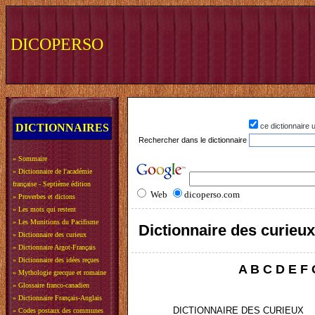
DICOPERSO
DICTIONNAIRES
ce dictionnaire
Rechercher dans le dictionnaire
»
Sommaire
»
Dictionnaire de l'académie
française - Septième édition
Web
dicoperso.com
»
Proverbes et dictons
»
Les mots qui restent
»
Les Munitions du Pacifisme
Dictionnaire des curieux
»
Dictionnaire des curieux
»
Dictionnaire Argot-Français
»
Dictionnaire des idées reçues
A
B
C
D
E
F
»
Mythologie grecque et romaine
»
Glossaire franco-canadien
»
Dictionnaire Français-Anglais
DICTIONNAIRE DES CURIEUX
»
Codes postaux des communes